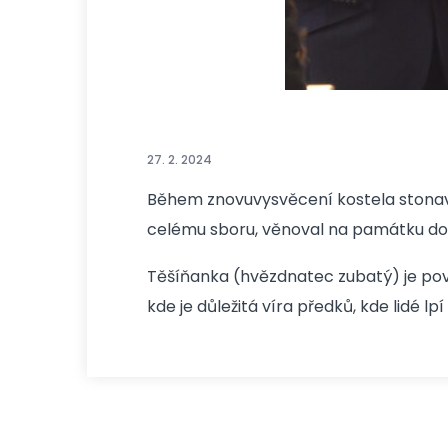
27. 2. 2024
Během znovuvysvěcení kostela stonavs
celému sboru, věnoval na památku dok
Těšíňanka (hvězdnatec zubatý) je pova
kde je důležitá víra předků, kde lidé l