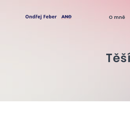
O mně
Těš