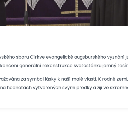
kého sboru Církve evangelické augsburského vyznání js
ončení generální rekonstrukce svatostánku jemný těšínsk
žována za symbol lásky k naší malé vlasti. K rodné zemi, 
pí na hodnotách vytvořených svými předky a žijí ve skromno